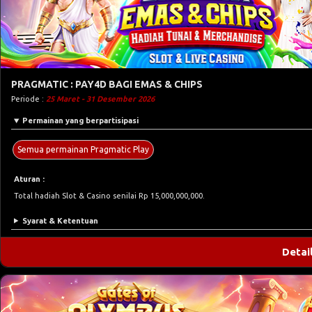
PRAGMATIC : PAY4D BAGI EMAS & CHIPS
Periode :
25 Maret - 31 Desember 2026
Permainan yang berpartisipasi
Semua permainan Pragmatic Play
Aturan :
Total hadiah Slot & Casino senilai Rp 15,000,000,000.
Syarat & Ketentuan
Detai