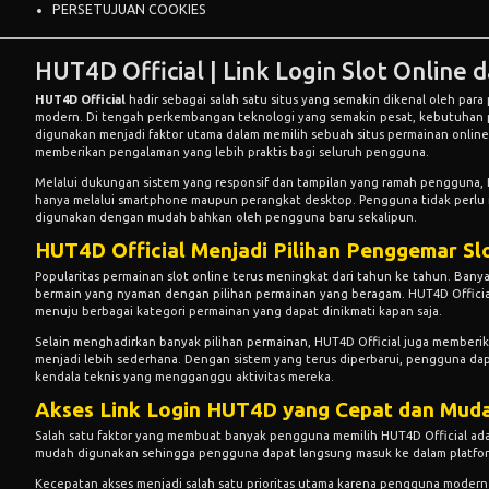
PERSETUJUAN COOKIES
HUT4D Official | Link Login Slot Online 
HUT4D Official
hadir sebagai salah satu situs yang semakin dikenal oleh para
modern. Di tengah perkembangan teknologi yang semakin pesat, kebutuhan 
digunakan menjadi faktor utama dalam memilih sebuah situs permainan online.
memberikan pengalaman yang lebih praktis bagi seluruh pengguna.
Melalui dukungan sistem yang responsif dan tampilan yang ramah pengguna
hanya melalui smartphone maupun perangkat desktop. Pengguna tidak perlu me
digunakan dengan mudah bahkan oleh pengguna baru sekalipun.
HUT4D Official Menjadi Pilihan Penggemar Sl
Popularitas permainan slot online terus meningkat dari tahun ke tahun. Ba
bermain yang nyaman dengan pilihan permainan yang beragam. HUT4D Official 
menuju berbagai kategori permainan yang dapat dinikmati kapan saja.
Selain menghadirkan banyak pilihan permainan, HUT4D Official juga memberi
menjadi lebih sederhana. Dengan sistem yang terus diperbarui, pengguna da
kendala teknis yang mengganggu aktivitas mereka.
Akses Link Login HUT4D yang Cepat dan Mud
Salah satu faktor yang membuat banyak pengguna memilih HUT4D Official adal
mudah digunakan sehingga pengguna dapat langsung masuk ke dalam platform 
Kecepatan akses menjadi salah satu prioritas utama karena pengguna modern