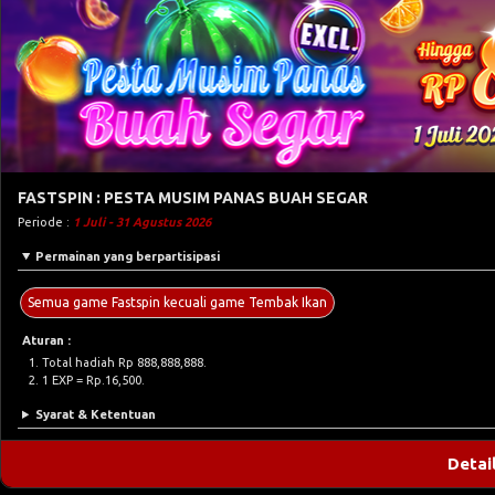
FASTSPIN : PESTA MUSIM PANAS BUAH SEGAR
Periode :
1 Juli - 31 Agustus 2026
Permainan yang berpartisipasi
Semua game Fastspin kecuali game Tembak Ikan
Aturan :
Total hadiah Rp 888,888,888.
1 EXP = Rp.16,500.
Syarat & Ketentuan
Detai