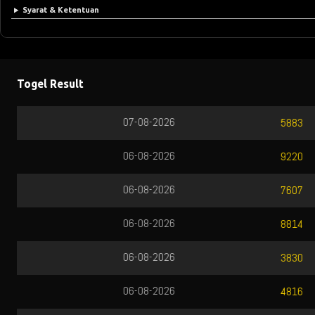
Syarat & Ketentuan
Togel Result
QATAR
HONGKONG
TOTOMACAU 0000
TOTOMACAU 1300
TOTOMACAU 1600
TOTOMACAU 1900