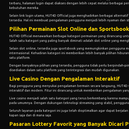
terbaru, halaman login dapat diakses dengan lebih cepat melalui berbagai p
kebutuhan mereka.
Selain link login utama, HUT4D Official juga menghadirkan berbagai altern
tersedia. Hal ini membuat pengalaman pengguna menjadi lebih nyaman dan st
Pilihan Permainan Slot Online dan Sportsboo
HUT4D Official menawarkan berbagai kategori permainan yang dirancang u
Salah satu kategori yang paling banyak diminati adalah slot online yang me
Selain slot online, tersedia juga sportsbook yang memungkinkan pengguna me
internasional. Kehadiran kategori ini memberikan lebih banyak pilihan hibur
satu platform.
Dengan banyaknya pilihan yang tersedia, pengguna tidak perlu berpindah-pin
disediakan dalam satu platform yang terintegrasi dan mudah digunakan.
Live Casino Dengan Pengalaman Interaktif
Bagi pengguna yang menyukai pengalaman bermain secara langsung, HUT4D Of
interaktif dan modern. Fitur ini dirancang untuk memberikan pengalaman yang l
Live casino menjadi salah satu kategori yang terus berkembang karena mamp
pada umumnya. Dengan dukungan teknologi streaming yang stabil, penggun
Seluruh layanan pada kategori ini juga telah dioptimalkan agar dapat berj
kapan saja dan di mana saja.
Pasaran Lottery Favorit yang Banyak Dicari 