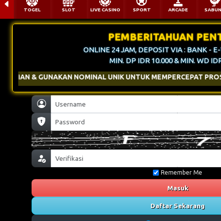
TOGEL
SLOT
LIVE CASINO
SPORT
ARCADE
SABU
PEMBERITAHUAN PENT
ONLINE 24 JAM, DEPOSIT VIA : BANK - E
MIN. DP IDR 10.000 & MIN. WD ID
MAN & GUNAKAN NOMINAL UNIK UNTUK MEMPERCEPAT PROSES D
Remember Me
Masuk
Daftar Sekarang