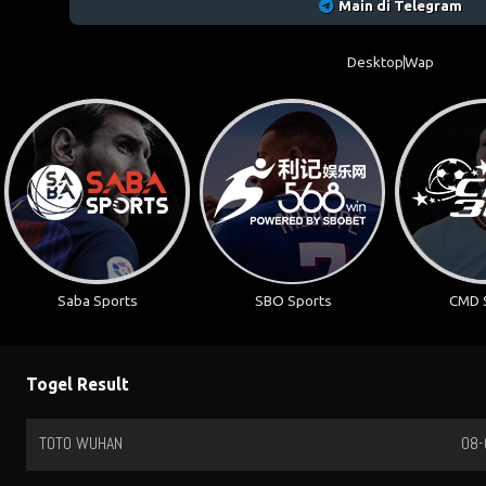
Main di Telegram
Desktop
Wap
Saba Sports
SBO Sports
CMD 
Togel Result
QATAR
2605