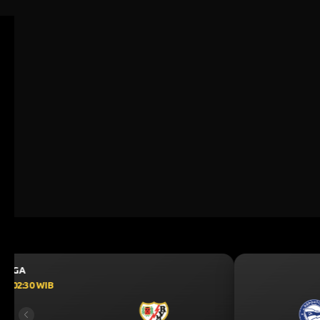
SPAIN LA LIGA
August 16, 2026 — 00:30 WIB
0 : 0
Previous