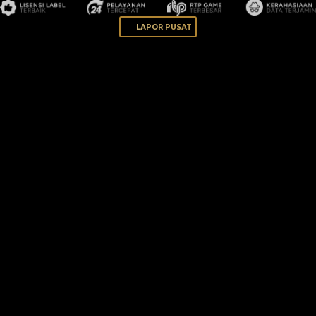
LAPOR PUSAT