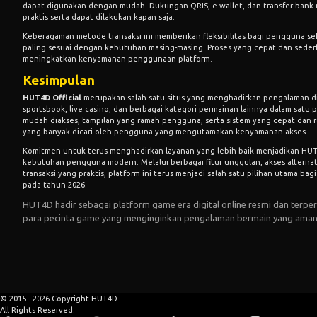
dapat digunakan dengan mudah. Dukungan QRIS, e-wallet, dan transfer bank 
praktis serta dapat dilakukan kapan saja.
Keberagaman metode transaksi ini memberikan fleksibilitas bagi pengguna 
paling sesuai dengan kebutuhan masing-masing. Proses yang cepat dan seder
meningkatkan kenyamanan penggunaan platform.
Kesimpulan
HUT4D Official
merupakan salah satu situs yang menghadirkan pengalaman dig
sportsbook, live casino, dan berbagai kategori permainan lainnya dalam satu 
mudah diakses, tampilan yang ramah pengguna, serta sistem yang cepat dan re
yang banyak dicari oleh pengguna yang mengutamakan kenyamanan akses.
Komitmen untuk terus menghadirkan layanan yang lebih baik menjadikan HU
kebutuhan pengguna modern. Melalui berbagai fitur unggulan, akses alternati
transaksi yang praktis, platform ini terus menjadi salah satu pilihan utama ba
pada tahun 2026.
HUT4D hadir sebagai platform game era digital online resmi dan terpe
para pecinta game yang menginginkan pengalaman bermain yang aman, 
© 2015 - 2026 Copyright HUT4D.
All Rights Reserved.