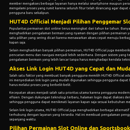
member mengakses berbagai layanan hanya melalui smartphone maupun peran
mengalami proses yang rumit karena seluruh fitur telah dirancang agar dap
pengguna baru sekalipun.
HUT4D Official Menjadi Pilihan Penggemar Sl
Popularitas permainan slot online terus meningkat dari tahun ke tahun. Ban
menghadirkan pengalaman bermain yang nyaman dengan pilihan permainan ya
satu pilihan yang sering dicari karena menawarkan akses cepat menuju berba
kapan saja.
Selain menghadirkan banyak pilihan permainan, HUT4D Official juga memberi
pencarian menu dan navigasi menjadi lebih sederhana. Dengan sistem yang t
pengalaman bermain yang lebih lancar tanpa harus menghadapi kendala tekn
Akses Link Login HUT4D yang Cepat dan Mud
Salah satu faktor yang membuat banyak pengguna memilih HUT4D Official ada
ini menyediakan link login yang mudah digunakan sehingga pengguna dapat 
harus melalui proses yang berbelit-belit.
Kecepatan akses menjadi salah satu prioritas utama karena pengguna modern
efisien. Dengan dukungan teknologi terbaru, halaman login dapat diakses de
sehingga pengguna dapat menikmati layanan kapan saja sesuai kebutuhan me
Selain link login utama, HUT4D Official juga menghadirkan berbagai alterna
terhubung dengan layanan yang tersedia. Hal ini membuat pengalaman pengg
sepanjang waktu.
Pilihan Permainan Slot Online dan Sportsboo