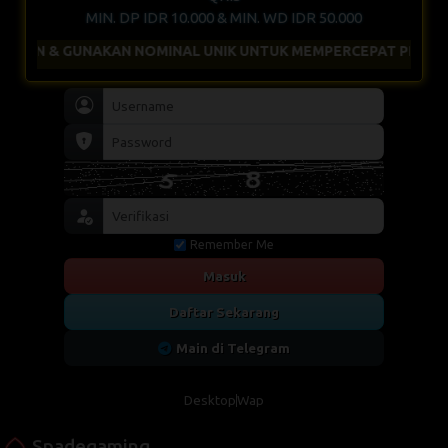
MIN. DP IDR 10.000 & MIN. WD IDR 50.000
AN & GUNAKAN NOMINAL UNIK UNTUK MEMPERCEPAT PROSES DE
Remember Me
Masuk
Daftar Sekarang
Main di Telegram
Desktop
Wap
Spadegaming