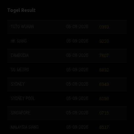
Togel Result
QATAR
05-08-2026
93
5930
HONGKONG
05-08-2026
20
4245
TOTOMACAU 0000
06-08-2026
07
2153
TOTOMACAU 1300
05-08-2026
92
0629
TOTOMACAU 1600
05-08-2026
49
2900
TOTOMACAU 1900
05-08-2026
99
9401
TOTOMACAU 2200
05-08-2026
15
0991
17