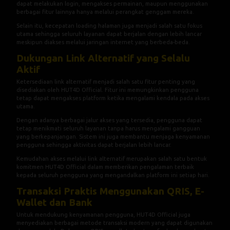
dapat melakukan login, mengakses permainan, maupun menggunakan
berbagai fitur lainnya hanya melalui perangkat genggam mereka.
Selain itu, kecepatan loading halaman juga menjadi salah satu fokus
utama sehingga seluruh layanan dapat berjalan dengan lebih lancar
meskipun diakses melalui jaringan internet yang berbeda-beda.
Dukungan Link Alternatif yang Selalu
Aktif
Ketersediaan link alternatif menjadi salah satu fitur penting yang
disediakan oleh HUT4D Official. Fitur ini memungkinkan pengguna
tetap dapat mengakses platform ketika mengalami kendala pada akses
utama.
Dengan adanya berbagai jalur akses yang tersedia, pengguna dapat
tetap menikmati seluruh layanan tanpa harus mengalami gangguan
yang berkepanjangan. Sistem ini juga membantu menjaga kenyamanan
pengguna sehingga aktivitas dapat berjalan lebih lancar.
Kemudahan akses melalui link alternatif merupakan salah satu bentuk
komitmen HUT4D Official dalam memberikan pengalaman terbaik
kepada seluruh pengguna yang mengandalkan platform ini setiap hari.
Transaksi Praktis Menggunakan QRIS, E-
Wallet dan Bank
Untuk mendukung kenyamanan pengguna, HUT4D Official juga
menyediakan berbagai metode transaksi modern yang dapat digunakan