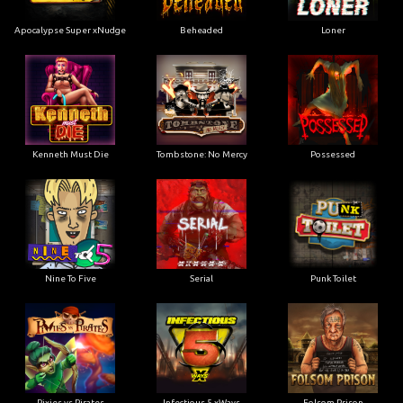
Apocalypse Super xNudge
Beheaded
Loner
Kenneth Must Die
Tombstone: No Mercy
Possessed
Nine To Five
Serial
Punk Toilet
Pixies vs Pirates
Infectious 5 xWays
Folsom Prison