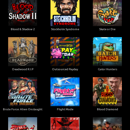
Blood & Shadow 2
Stockholm Syndrome
Skate or Die
Deadwood R.I.P
Outsourced Payday
Gator Hunters
Brute Force: Alien Onslaught
Flight Mode
Blood Diamond