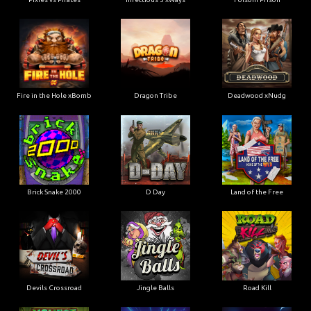
Fire in the Hole xBomb
Dragon Tribe
Deadwood xNudg
Brick Snake 2000
D Day
Land of the Free
Devils Crossroad
Jingle Balls
Road Kill