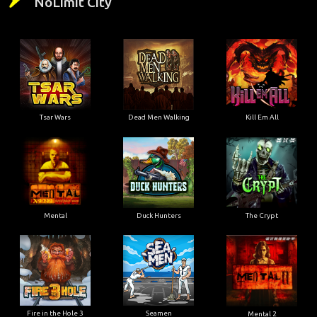
NoLimit City
Tsar Wars
Dead Men Walking
Kill Em All
Mental
Duck Hunters
The Crypt
Fire in the Hole 3
Seamen
Mental 2