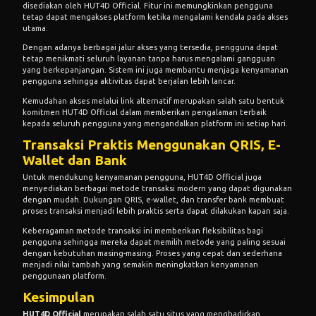
disediakan oleh HUT4D Official. Fitur ini memungkinkan pengguna
tetap dapat mengakses platform ketika mengalami kendala pada akses
utama.
Dengan adanya berbagai jalur akses yang tersedia, pengguna dapat
tetap menikmati seluruh layanan tanpa harus mengalami gangguan
yang berkepanjangan. Sistem ini juga membantu menjaga kenyamanan
pengguna sehingga aktivitas dapat berjalan lebih lancar.
Kemudahan akses melalui link alternatif merupakan salah satu bentuk
komitmen HUT4D Official dalam memberikan pengalaman terbaik
kepada seluruh pengguna yang mengandalkan platform ini setiap hari.
Transaksi Praktis Menggunakan QRIS, E-
Wallet dan Bank
Untuk mendukung kenyamanan pengguna, HUT4D Official juga
menyediakan berbagai metode transaksi modern yang dapat digunakan
dengan mudah. Dukungan QRIS, e-wallet, dan transfer bank membuat
proses transaksi menjadi lebih praktis serta dapat dilakukan kapan saja.
Keberagaman metode transaksi ini memberikan fleksibilitas bagi
pengguna sehingga mereka dapat memilih metode yang paling sesuai
dengan kebutuhan masing-masing. Proses yang cepat dan sederhana
menjadi nilai tambah yang semakin meningkatkan kenyamanan
penggunaan platform.
Kesimpulan
HUT4D Official
merupakan salah satu situs yang menghadirkan