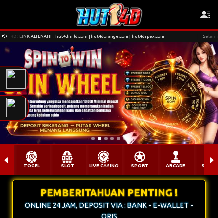
F : hut4dmild.com | hut4dorange.com | hut4dapex.com
Selamat datang di Situs HUT4D
TOGEL
SLOT
LIVE CASINO
SPORT
ARCADE
SABU
PEMBERITAHUAN PENTING !
ONLINE 24 JAM, DEPOSIT VIA : BANK - E-WALLET -
QRIS