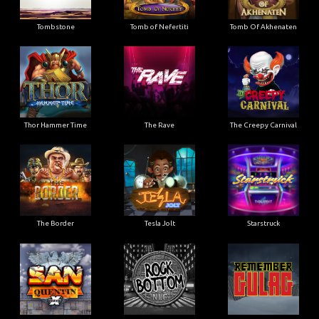
Tombstone
Tomb of Nefertiti
Tomb Of Akhenaten
Thor Hammer Time
The Rave
The Creepy Carnival
The Border
Tesla Jolt
Starstruck