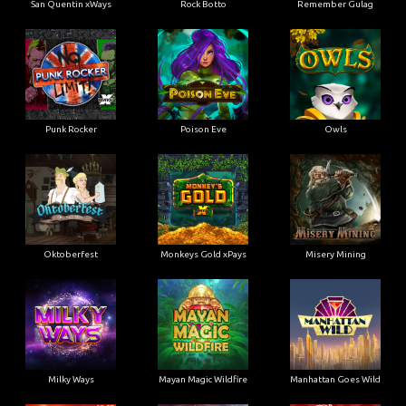
San Quentin xWays
Rock Botto
Remember Gulag
Punk Rocker
Poison Eve
Owls
Oktoberfest
Monkeys Gold xPays
Misery Mining
Milky Ways
Mayan Magic Wildfire
Manhattan Goes Wild