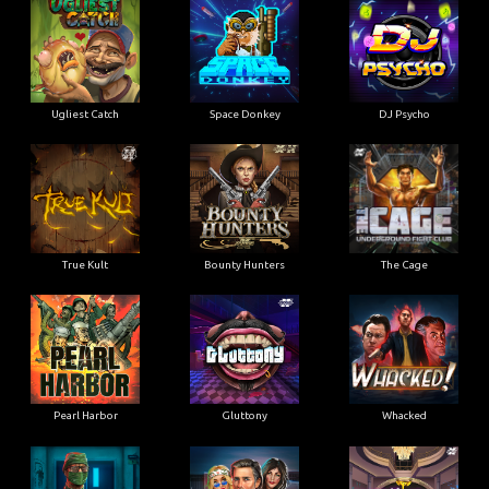
Ugliest Catch
Space Donkey
DJ Psycho
True Kult
Bounty Hunters
The Cage
Pearl Harbor
Gluttony
Whacked