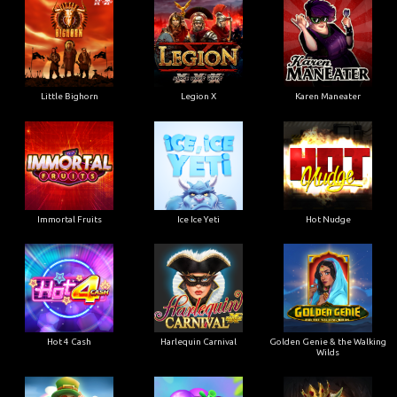
Little Bighorn
Legion X
Karen Maneater
Immortal Fruits
Ice Ice Yeti
Hot Nudge
Hot 4 Cash
Harlequin Carnival
Golden Genie & the Walking
Wilds