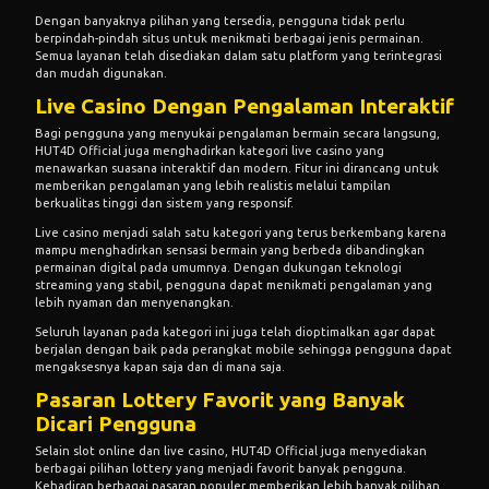
Dengan banyaknya pilihan yang tersedia, pengguna tidak perlu
berpindah-pindah situs untuk menikmati berbagai jenis permainan.
Semua layanan telah disediakan dalam satu platform yang terintegrasi
dan mudah digunakan.
Live Casino Dengan Pengalaman Interaktif
Bagi pengguna yang menyukai pengalaman bermain secara langsung,
HUT4D Official juga menghadirkan kategori live casino yang
menawarkan suasana interaktif dan modern. Fitur ini dirancang untuk
memberikan pengalaman yang lebih realistis melalui tampilan
berkualitas tinggi dan sistem yang responsif.
Live casino menjadi salah satu kategori yang terus berkembang karena
mampu menghadirkan sensasi bermain yang berbeda dibandingkan
permainan digital pada umumnya. Dengan dukungan teknologi
streaming yang stabil, pengguna dapat menikmati pengalaman yang
lebih nyaman dan menyenangkan.
Seluruh layanan pada kategori ini juga telah dioptimalkan agar dapat
berjalan dengan baik pada perangkat mobile sehingga pengguna dapat
mengaksesnya kapan saja dan di mana saja.
Pasaran Lottery Favorit yang Banyak
Dicari Pengguna
Selain slot online dan live casino, HUT4D Official juga menyediakan
berbagai pilihan lottery yang menjadi favorit banyak pengguna.
Kehadiran berbagai pasaran populer memberikan lebih banyak pilihan