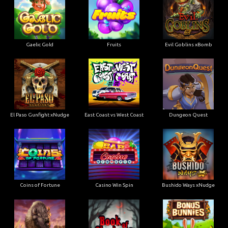
Gaelic Gold
Fruits
Evil Goblins xBomb
El Paso Gunfight xNudge
East Coast vs West Coast
Dungeon Quest
Coins of Fortune
Casino Win Spin
Bushido Ways xNudge