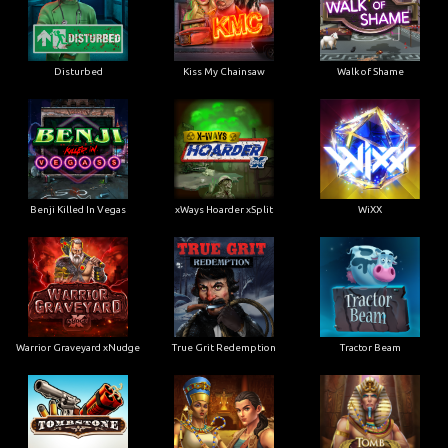
Disturbed
Kiss My Chainsaw
Walk of Shame
Benji Killed In Vegas
xWays Hoarder xSplit
WiXX
Warrior Graveyard xNudge
True Grit Redemption
Tractor Beam