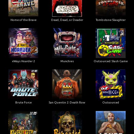
Home of the Brave
Dead, Dead, or Deader
Tombstone Slaughter
xWays Hoarder 2
Munchies
Outsourced: Slash Game
Brute Force
San Quentin 2: Death Row
Outsourced