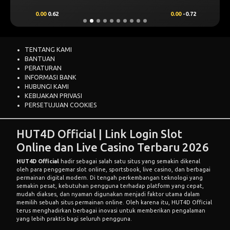
0.00
0.62
0.00
-0.72
TENTANG KAMI
BANTUAN
PERATURAN
INFORMASI BANK
HUBUNGI KAMI
KEBIJAKAN PRIVASI
PERSETUJUAN COOKIES
HUT4D Official | Link Login Slot
Online dan Live Casino Terbaru 2026
HUT4D Official
hadir sebagai salah satu situs yang semakin dikenal
oleh para penggemar slot online, sportsbook, live casino, dan berbagai
permainan digital modern. Di tengah perkembangan teknologi yang
semakin pesat, kebutuhan pengguna terhadap platform yang cepat,
mudah diakses, dan nyaman digunakan menjadi faktor utama dalam
memilih sebuah situs permainan online. Oleh karena itu, HUT4D Official
terus menghadirkan berbagai inovasi untuk memberikan pengalaman
yang lebih praktis bagi seluruh pengguna.