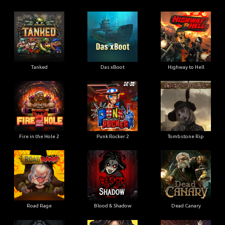
Tanked
Das xBoot
Highway to Hell
Fire in the Hole 2
Punk Rocker 2
Tombstone Rip
Road Rage
Blood & Shadow
Dead Canary