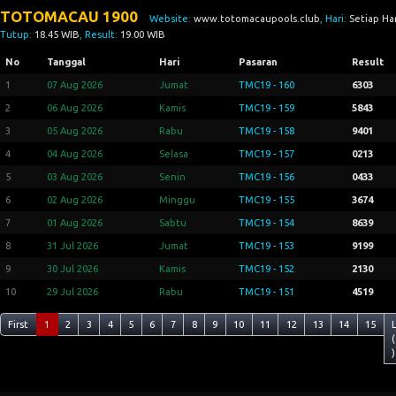
TOTOMACAU 1900
Website:
www.totomacaupools.club
, Hari:
Setiap Har
Tutup:
18.45 WIB
, Result:
19.00 WIB
No
Tanggal
Hari
Pasaran
Result
1
07 Aug 2026
Jumat
TMC19 - 160
6303
2
06 Aug 2026
Kamis
TMC19 - 159
5843
3
05 Aug 2026
Rabu
TMC19 - 158
9401
4
04 Aug 2026
Selasa
TMC19 - 157
0213
5
03 Aug 2026
Senin
TMC19 - 156
0433
6
02 Aug 2026
Minggu
TMC19 - 155
3674
7
01 Aug 2026
Sabtu
TMC19 - 154
8639
8
31 Jul 2026
Jumat
TMC19 - 153
9199
9
30 Jul 2026
Kamis
TMC19 - 152
2130
10
29 Jul 2026
Rabu
TMC19 - 151
4519
First
1
2
3
4
5
6
7
8
9
10
11
12
13
14
15
(
)