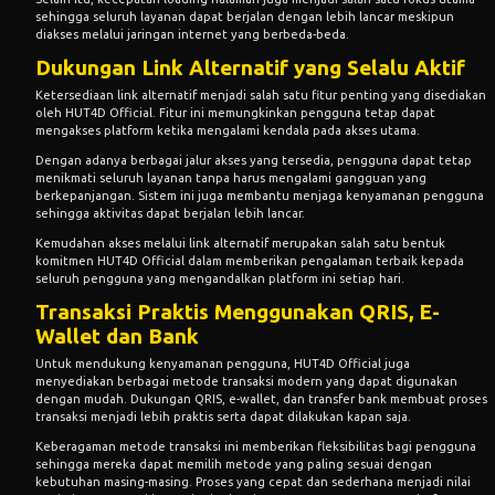
sehingga seluruh layanan dapat berjalan dengan lebih lancar meskipun
diakses melalui jaringan internet yang berbeda-beda.
Dukungan Link Alternatif yang Selalu Aktif
Ketersediaan link alternatif menjadi salah satu fitur penting yang disediakan
oleh HUT4D Official. Fitur ini memungkinkan pengguna tetap dapat
mengakses platform ketika mengalami kendala pada akses utama.
Dengan adanya berbagai jalur akses yang tersedia, pengguna dapat tetap
menikmati seluruh layanan tanpa harus mengalami gangguan yang
berkepanjangan. Sistem ini juga membantu menjaga kenyamanan pengguna
sehingga aktivitas dapat berjalan lebih lancar.
Kemudahan akses melalui link alternatif merupakan salah satu bentuk
komitmen HUT4D Official dalam memberikan pengalaman terbaik kepada
seluruh pengguna yang mengandalkan platform ini setiap hari.
Transaksi Praktis Menggunakan QRIS, E-
Wallet dan Bank
Untuk mendukung kenyamanan pengguna, HUT4D Official juga
menyediakan berbagai metode transaksi modern yang dapat digunakan
dengan mudah. Dukungan QRIS, e-wallet, dan transfer bank membuat proses
transaksi menjadi lebih praktis serta dapat dilakukan kapan saja.
Keberagaman metode transaksi ini memberikan fleksibilitas bagi pengguna
sehingga mereka dapat memilih metode yang paling sesuai dengan
kebutuhan masing-masing. Proses yang cepat dan sederhana menjadi nilai