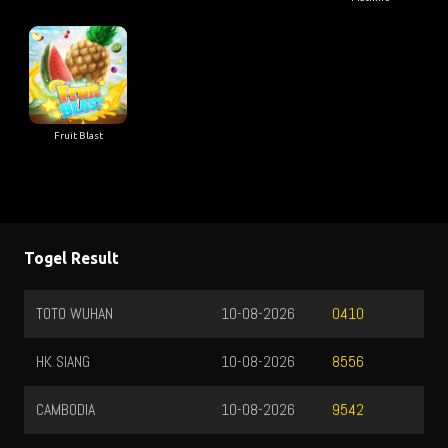
Fruit Blast
Togel Result
QATAR
09-08-2026
3415
HONGKONG
09-08-2026
8620
TOTOMACAU 0000
10-08-2026
7107