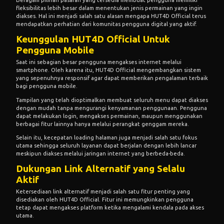
fleksibilitas lebih besar dalam menentukan jenis permainan yang ingin
diakses. Hal ini menjadi salah satu alasan mengapa HUT4D Official terus
mendapatkan perhatian dari komunitas pengguna digital yang aktif.
Keunggulan HUT4D Official Untuk
Pengguna Mobile
Saat ini sebagian besar pengguna mengakses internet melalui
smartphone. Oleh karena itu, HUT4D Official mengembangkan sistem
yang sepenuhnya responsif agar dapat memberikan pengalaman terbaik
bagi pengguna mobile.
Tampilan yang telah dioptimalkan membuat seluruh menu dapat diakses
dengan mudah tanpa mengurangi kenyamanan penggunaan. Pengguna
dapat melakukan login, mengakses permainan, maupun menggunakan
berbagai fitur lainnya hanya melalui perangkat genggam mereka.
Selain itu, kecepatan loading halaman juga menjadi salah satu fokus
utama sehingga seluruh layanan dapat berjalan dengan lebih lancar
meskipun diakses melalui jaringan internet yang berbeda-beda.
Dukungan Link Alternatif yang Selalu
Aktif
Ketersediaan link alternatif menjadi salah satu fitur penting yang
disediakan oleh HUT4D Official. Fitur ini memungkinkan pengguna
tetap dapat mengakses platform ketika mengalami kendala pada akses
utama.