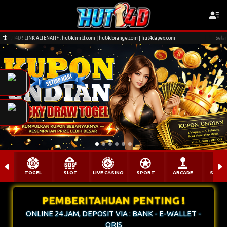
D ! LINK ALTENATIF : hut4dmild.com | hut4dorange.com | hut4dapex.com
Selamat data
TOGEL
SLOT
LIVE CASINO
SPORT
ARCADE
SABU
PEMBERITAHUAN PENTING !
ONLINE 24 JAM, DEPOSIT VIA : BANK - E-WALLET -
QRIS