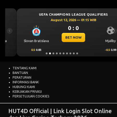
UEFA CHAMPIONS LEAGUE QUALIFIERS
August 12, 2026 — 01:15 WIB
0 : 0
Previous
Ne
BET NOW
Slovan Bratislava
Mjallby
0.5
0.83
-0.5
0.99
TENTANG KAMI
BANTUAN
PERATURAN
INFORMASI BANK
HUBUNGI KAMI
KEBIJAKAN PRIVASI
PERSETUJUAN COOKIES
HUT4D Official | Link Login Slot Online