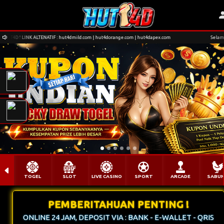
D ! LINK ALTENATIF : hut4dmild.com | hut4dorange.com | hut4dapex.com
Selamat datan
TOGEL
SLOT
LIVE CASINO
SPORT
ARCADE
SABU
PEMBERITAHUAN PENTING !
ONLINE 24 JAM, DEPOSIT VIA : BANK - E-WALLET - QRIS