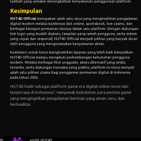
tambah yang semakin meningkatkan kenyamanan penggunaan platform.
Kesimpulan
HUT4D Official
merupakan salah satu situs yang menghadirkan pengalaman
digital modern melalui kombinasi slot online, sportsbook, live casino, dan
berbagai kategori permainan lainnya dalam satu platform. Dengan dukungan
link login yang mudah diakses, tampilan yang ramah pengguna, serta sistem
yang cepat dan responsif, HUT4D Official menjadi pilihan yang banyak dicari
oleh pengguna yang mengutamakan kenyamanan akses.
Komitmen untuk terus menghadirkan layanan yang lebih baik menjadikan
HUT4D Official mampu mengikuti perkembangan kebutuhan pengguna
modern. Melalui berbagai fitur unggulan, akses alternatif yang selalu
tersedia, serta dukungan transaksi yang praktis, platform ini terus menjadi
salah satu pilihan utama bagi penggemar permainan digital di Indonesia
pada tahun 2026.
HUT4D hadir sebagai platform game era digital online resmi dan
terpercaya di Indonesia?, menjawab kebutuhan para pecinta game
yang menginginkan pengalaman bermain yang aman, seru, dan
berkualitas.
© 2015 - 2026 Copyright HUT4D.