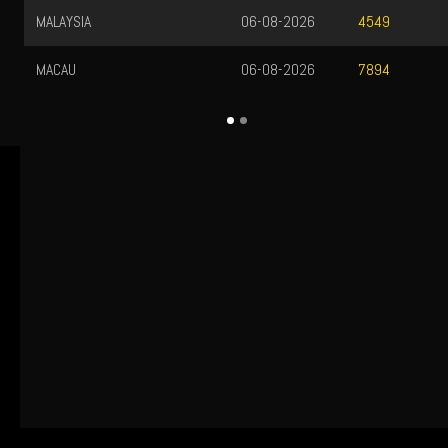
2026
4549
2026
7894