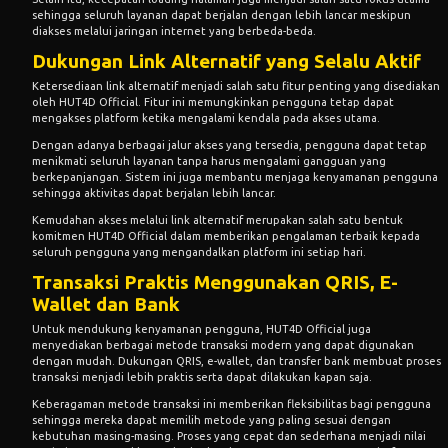
sehingga seluruh layanan dapat berjalan dengan lebih lancar meskipun
diakses melalui jaringan internet yang berbeda-beda.
Dukungan Link Alternatif yang Selalu Aktif
Ketersediaan link alternatif menjadi salah satu fitur penting yang disediakan
oleh HUT4D Official. Fitur ini memungkinkan pengguna tetap dapat
mengakses platform ketika mengalami kendala pada akses utama.
Dengan adanya berbagai jalur akses yang tersedia, pengguna dapat tetap
menikmati seluruh layanan tanpa harus mengalami gangguan yang
berkepanjangan. Sistem ini juga membantu menjaga kenyamanan pengguna
sehingga aktivitas dapat berjalan lebih lancar.
Kemudahan akses melalui link alternatif merupakan salah satu bentuk
komitmen HUT4D Official dalam memberikan pengalaman terbaik kepada
seluruh pengguna yang mengandalkan platform ini setiap hari.
Transaksi Praktis Menggunakan QRIS, E-
Wallet dan Bank
Untuk mendukung kenyamanan pengguna, HUT4D Official juga
menyediakan berbagai metode transaksi modern yang dapat digunakan
dengan mudah. Dukungan QRIS, e-wallet, dan transfer bank membuat proses
transaksi menjadi lebih praktis serta dapat dilakukan kapan saja.
Keberagaman metode transaksi ini memberikan fleksibilitas bagi pengguna
sehingga mereka dapat memilih metode yang paling sesuai dengan
kebutuhan masing-masing. Proses yang cepat dan sederhana menjadi nilai