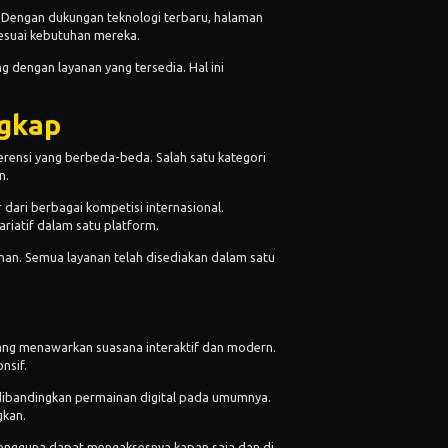
. Dengan dukungan teknologi terbaru, halaman
sesuai kebutuhan mereka.
 dengan layanan yang tersedia. Hal ini
ngkap
ensi yang berbeda-beda. Salah satu kategori
n.
dari berbagai kompetisi internasional.
riatif dalam satu platform.
nan. Semua layanan telah disediakan dalam satu
yang menawarkan suasana interaktif dan modern.
nsif.
dibandingkan permainan digital pada umumnya.
gkan.
 pengguna dapat mengaksesnya kapan saja dan di