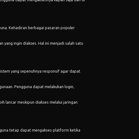
ngguna. Kehadiran berbagai pasaran populer
yang ingin diakses. Hal ini menjadi salah satu
sistem yang sepenuhnya responsif agar dapat
unaan. Pengguna dapat melakukan login,
ih lancar meskipun diakses melalui jaringan
engguna tetap dapat mengakses platform ketika