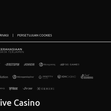
RIVASI
|
PERSETUJUAN COOKIES
Live Casino