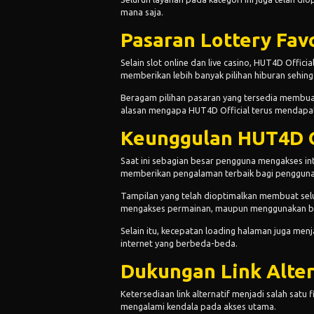
mana saja.
Pasaran Lottery Fav
Selain slot online dan live casino, HUT4D Offic
memberikan lebih banyak pilihan hiburan sehin
Beragam pilihan pasaran yang tersedia membuat p
alasan mengapa HUT4D Official terus mendapatk
Keunggulan HUT4D O
Saat ini sebagian besar pengguna mengakses in
memberikan pengalaman terbaik bagi pengguna
Tampilan yang telah dioptimalkan membuat se
mengakses permainan, maupun menggunakan berb
Selain itu, kecepatan loading halaman juga menj
internet yang berbeda-beda.
Dukungan Link Alter
Ketersediaan link alternatif menjadi salah satu
mengalami kendala pada akses utama.