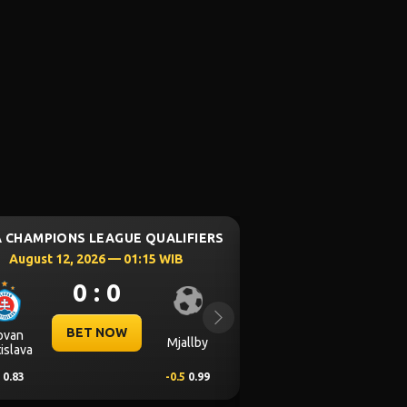
6/8/2026
FOOTBALL F24 INTERNATIONAL
FRIENDLY
August 7, 2026 — 19:00 WIB
0 : 0
Next
BET NOW
Italy
e-England
0
0.00
0.00
0.00