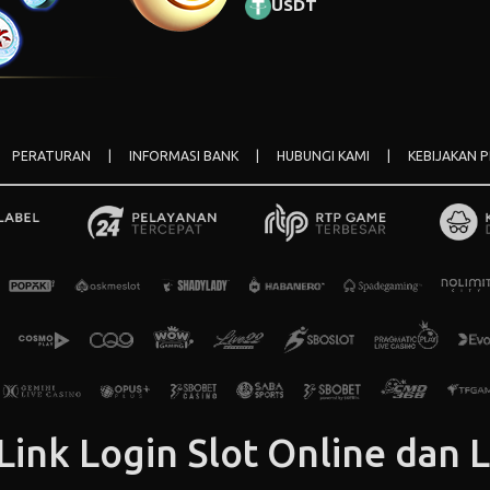
USDT
PERATURAN
|
INFORMASI BANK
|
HUBUNGI KAMI
|
KEBIJAKAN P
Link Login Slot Online dan 