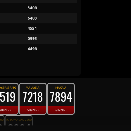
3408
6403
4551
0993
4498
YSIA SIANG
MALAYSIA
MACAU
519
7218
7894
/8/2026
7/8/2026
6/8/2026
900
TOTOMACAU 2200
3
3064