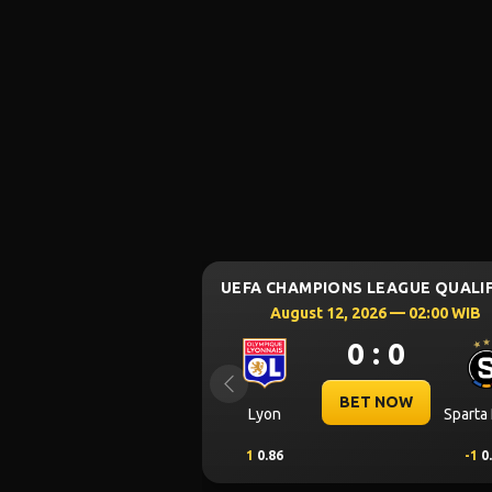
6/8/2026
UEFA CHAMPIONS LEAGUE QUALIF
August 11, 2026 — 22:59 WIB
0 : 0
Previous
BET NOW
Union 
Bodo Glimt
Gill
0.75
0.82
-0.75