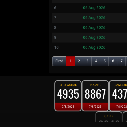
6
06 Aug 2026
7
06 Aug 2026
8
06 Aug 2026
9
06 Aug 2026
10
06 Aug 2026
First
1
2
3
4
5
6
7
TOTO WUHAN
HK SIANG
CAMBOD
4935
8867
43
7/8/2026
7/8/2026
7/8/20
QATAR
6642