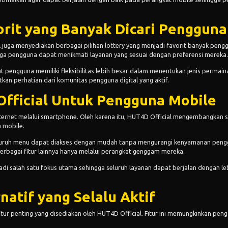
orit yang Banyak Dicari Pengguna
ial juga menyediakan berbagai pilihan lottery yang menjadi favorit banyak pe
gga pengguna dapat menikmati layanan yang sesuai dengan preferensi mereka.
engguna memiliki fleksibilitas lebih besar dalam menentukan jenis permainan 
an perhatian dari komunitas pengguna digital yang aktif.
fficial Untuk Pengguna Mobile
ternet melalui smartphone. Oleh karena itu, HUT4D Official mengembangkan 
 mobile.
luruh menu dapat diakses dengan mudah tanpa mengurangi kenyamanan pengg
agai fitur lainnya hanya melalui perangkat genggam mereka.
adi salah satu fokus utama sehingga seluruh layanan dapat berjalan dengan leb
natif yang Selalu Aktif
 fitur penting yang disediakan oleh HUT4D Official. Fitur ini memungkinkan p