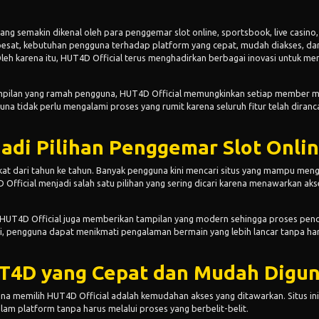
yang semakin dikenal oleh para penggemar slot online, sportsbook, live casino
esat, kebutuhan pengguna terhadap platform yang cepat, mudah diakses, da
leh karena itu, HUT4D Official terus menghadirkan berbagai inovasi untuk me
ampilan yang ramah pengguna, HUT4D Official memungkinkan setiap member m
a tidak perlu mengalami proses yang rumit karena seluruh fitur telah dira
adi Pilihan Penggemar Slot Onli
gkat dari tahun ke tahun. Banyak pengguna kini mencari situs yang mampu m
Official menjadi salah satu pilihan yang sering dicari karena menawarkan ak
 HUT4D Official juga memberikan tampilan yang modern sehingga proses penca
i, pengguna dapat menikmati pengalaman bermain yang lebih lancar tanpa ha
UT4D yang Cepat dan Mudah Digu
a memilih HUT4D Official adalah kemudahan akses yang ditawarkan. Situs ini
am platform tanpa harus melalui proses yang berbelit-belit.