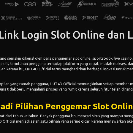
Link Login Slot Online dan 
yang semakin dikenal oleh para penggemar slot online, sportsbook, live casino
esat, kebutuhan pengguna terhadap platform yang cepat, mudah diakses, da
leh karena itu, HUT4D Official terus menghadirkan berbagai inovasi untuk me
ampilan yang ramah pengguna, HUT4D Official memungkinkan setiap member m
a tidak perlu mengalami proses yang rumit karena seluruh fitur telah dira
adi Pilihan Penggemar Slot Onli
gkat dari tahun ke tahun. Banyak pengguna kini mencari situs yang mampu m
Official menjadi salah satu pilihan yang sering dicari karena menawarkan ak