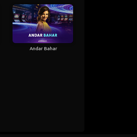
Andar Bahar