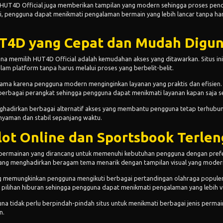
 HUT4D Official juga memberikan tampilan yang modern sehingga proses penca
i, pengguna dapat menikmati pengalaman bermain yang lebih lancar tanpa ha
UT4D yang Cepat dan Mudah Digu
a memilih HUT4D Official adalah kemudahan akses yang ditawarkan. Situs ini
am platform tanpa harus melalui proses yang berbelit-belit.
utama karena pengguna modern menginginkan layanan yang praktis dan efisien
i berbagai perangkat sehingga pengguna dapat menikmati layanan kapan saja 
enghadirkan berbagai alternatif akses yang membantu pengguna tetap terhubung
yaman dan stabil sepanjang waktu.
lot Online dan Sportsbook Terle
permainan yang dirancang untuk memenuhi kebutuhan pengguna dengan prefer
e yang menghadirkan beragam tema menarik dengan tampilan visual yang moder
ang memungkinkan pengguna mengikuti berbagai pertandingan olahraga populer 
 pilihan hiburan sehingga pengguna dapat menikmati pengalaman yang lebih va
na tidak perlu berpindah-pindah situs untuk menikmati berbagai jenis permai
n.