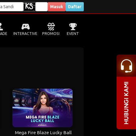
ang di Situs HUT4D ! LINK ALTENATIF : hut4dmild.com | hut4dorange.com | hut4dape
Masuk
Daftar
ADE
INTERACTIVE
PROMOSI
EVENT
Mega Fire Blaze Lucky Ball