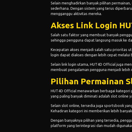
Selain menghadirkan banyak pilihan permainan,
sederhana. Dengan sistem yang terus diperbaru
mengganggu aktivitas mereka.
Akses Link Login H
Salah satu faktor yang membuat banyak penggun
sehingga pengguna dapat langsung masuk ke dal
Kecepatan akses menjadi salah satu prioritas 
login dapat diakses dengan lebih cepat melalu
Selain link login utama, HUT4D Official juga m
membuat pengalaman pengguna menjadi lebih n
Pilihan Permainan S
HUT4D Official menawarkan berbagai kategori 
yang paling banyak diminati adalah slot onlin
Selain slot online, tersedia juga sportsbook y
Kehadiran kategori ini memberikan lebih banyak
Dengan banyaknya pilihan yang tersedia, penggu
platform yang terintegrasi dan mudah digunaka