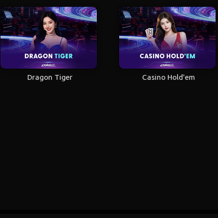
Dragon Tiger
Casino Hold'em