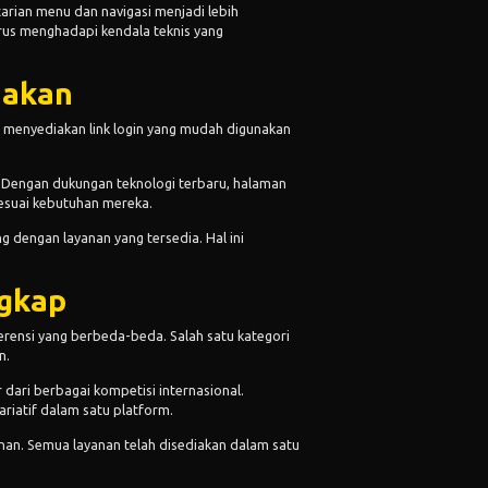
rian menu dan navigasi menjadi lebih
rus menghadapi kendala teknis yang
nakan
 menyediakan link login yang mudah digunakan
. Dengan dukungan teknologi terbaru, halaman
sesuai kebutuhan mereka.
 dengan layanan yang tersedia. Hal ini
ngkap
ensi yang berbeda-beda. Salah satu kategori
n.
dari berbagai kompetisi internasional.
riatif dalam satu platform.
nan. Semua layanan telah disediakan dalam satu