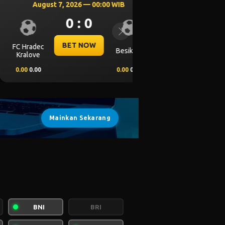
August 7, 2026 — 00:00 WIB
0 : 0
Next
BET NOW
oln Red
Omonia
s (n)
Nicosia
0
-0.30
0.00
0.18
Mainkan Sekarang
BNI
BRI