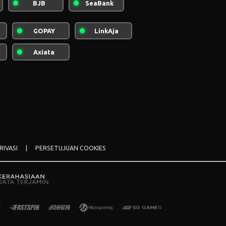
BJB
SeaBank
GOPAY
LinkAja
Axiata
RIVASI
|
PERSETUJUAN COOKIES