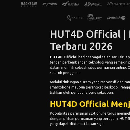
HUT4D Official | 
Terbaru 2026
HUT4D Official
hadir sebagai salah satu situs 
tengah perkembangan teknologi yang semakin p
dalam memilih sebuah situs permainan online. O
seluruh pengguna.
Melalui dukungan sistem yang responsif dan t
smartphone maupun perangkat desktop. Penggun
bahkan oleh pengguna baru sekalipun.
HUT4D Official Menj
Popularitas permainan slot online terus menin
dengan pilihan permainan yang beragam. HUT4D 
yang dapat dinikmati kapan saja.