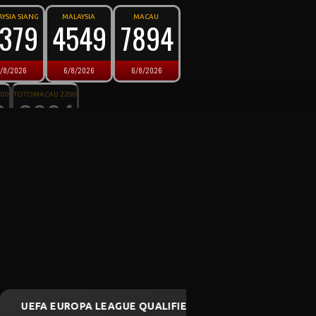
YSIA SIANG
MALAYSIA
MACAU
379
4549
7894
/8/2026
6/8/2026
6/8/2026
900
TOTOMACAU 2200
3
3064
6/8/2026
FA EUROPA LEAGUE QUALIFIERS