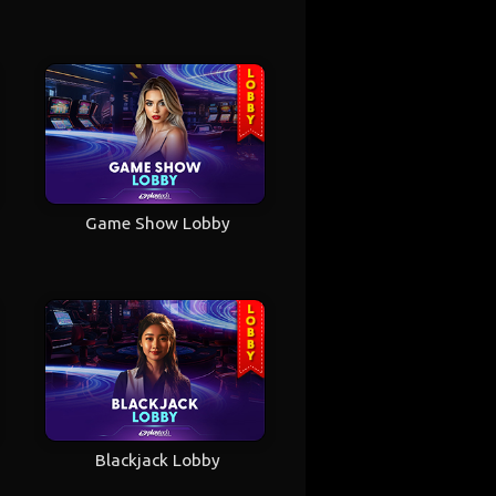
Game Show Lobby
Blackjack Lobby