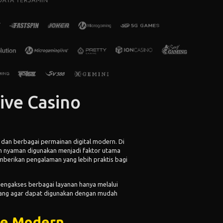
Live Casino
, dan berbagai permainan digital modern. Di
n nyaman digunakan menjadi faktor utama
mberikan pengalaman yang lebih praktis bagi
engakses berbagai layanan hanya melalui
ncang agar dapat digunakan dengan mudah