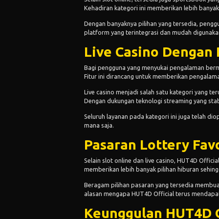
Selain slot online, tersedia juga sportsbook y
Kehadiran kategori ini memberikan lebih banyak
Dengan banyaknya pilihan yang tersedia, penggu
platform yang terintegrasi dan mudah digunaka
Live Casino Dengan 
Bagi pengguna yang menyukai pengalaman bermai
Fitur ini dirancang untuk memberikan pengalaman 
Live casino menjadi salah satu kategori yang
Dengan dukungan teknologi streaming yang sta
Seluruh layanan pada kategori ini juga telah 
mana saja.
Pasaran Lottery Fav
Selain slot online dan live casino, HUT4D Offic
memberikan lebih banyak pilihan hiburan sehin
Beragam pilihan pasaran yang tersedia membuat p
alasan mengapa HUT4D Official terus mendapatk