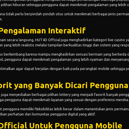
ang memungkinkan pengguna mengikuti berbagai pertandingan olahraga populer 
 pilihan hiburan sehingga pengguna dapat menikmati pengalaman yang lebih va
na tidak perlu berpindah-pindah situs untuk menikmati berbagai jenis permai
n.
Pengalaman Interaktif
n secara langsung, HUT4D Official juga menghadirkan kategori live casino 
yang lebih realistis melalui tampilan berkualitas tinggi dan sistem yang respo
 terus berkembang karena mampu menghadirkan sensasi bermain yang berbeda 
bil, pengguna dapat menikmati pengalaman yang lebih nyaman dan menyenan
dioptimalkan agar dapat berjalan dengan baik pada perangkat mobile sehingga
orit yang Banyak Dicari Pengguna
ial juga menyediakan berbagai pilihan lottery yang menjadi favorit banyak pe
gga pengguna dapat menikmati layanan yang sesuai dengan preferensi mereka.
engguna memiliki fleksibilitas lebih besar dalam menentukan jenis permainan 
an perhatian dari komunitas pengguna digital yang aktif.