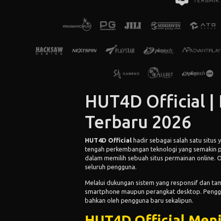
HUT4D Official | 
Terbaru 2026
HUT4D Official
hadir sebagai salah satu situs 
tengah perkembangan teknologi yang semakin p
dalam memilih sebuah situs permainan online. O
seluruh pengguna.
Melalui dukungan sistem yang responsif dan t
smartphone maupun perangkat desktop. Penggun
bahkan oleh pengguna baru sekalipun.