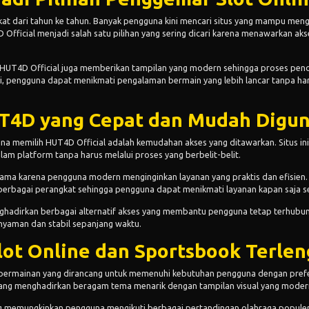
adi Pilihan Penggemar Slot Onli
gkat dari tahun ke tahun. Banyak pengguna kini mencari situs yang mampu m
Official menjadi salah satu pilihan yang sering dicari karena menawarkan ak
 HUT4D Official juga memberikan tampilan yang modern sehingga proses penca
i, pengguna dapat menikmati pengalaman bermain yang lebih lancar tanpa ha
UT4D yang Cepat dan Mudah Digu
a memilih HUT4D Official adalah kemudahan akses yang ditawarkan. Situs ini
am platform tanpa harus melalui proses yang berbelit-belit.
utama karena pengguna modern menginginkan layanan yang praktis dan efisien
i berbagai perangkat sehingga pengguna dapat menikmati layanan kapan saja 
enghadirkan berbagai alternatif akses yang membantu pengguna tetap terhubung
yaman dan stabil sepanjang waktu.
lot Online dan Sportsbook Terle
permainan yang dirancang untuk memenuhi kebutuhan pengguna dengan prefer
e yang menghadirkan beragam tema menarik dengan tampilan visual yang moder