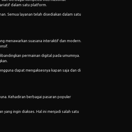
dari berbagai kompetisi internasional.
riatif dalam satu platform.
nan. Semua layanan telah disediakan dalam satu
yang menawarkan suasana interaktif dan modern.
nsif.
dibandingkan permainan digital pada umumnya.
gkan.
 pengguna dapat mengaksesnya kapan saja dan di
ngguna. Kehadiran berbagai pasaran populer
yang ingin diakses. Hal ini menjadi salah satu