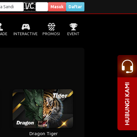
atang di Situs HUT4D ! LINK ALTENATIF : hut4dmild.com | hut4dorange.com | hut4d
Masuk
Daftar
ADE
INTERACTIVE
PROMOSI
EVENT
Dragon Tiger