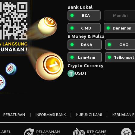
Bank Lokal
BCA
Mandiri
CIMB
Danamon
E Money & Pulsa
DANA
OVO
Lain-lain
Telkomsel
Crypto Currency
USDT
PERATURAN
|
INFORMASI BANK
|
HUBUNGI KAMI
|
KEBIJAKAN P