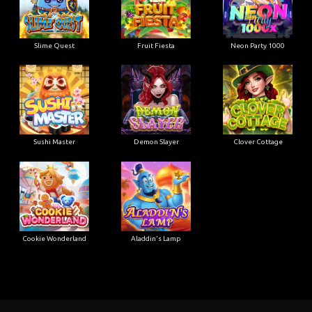
Slime Quest
Fruit Fiesta
Neon Party 1000
Sushi Master
Demon Slayer
Clover Cottage
Cookie Wonderland
Aladdin's Lamp