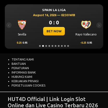
SPAIN LA LIGA
August 16, 2026 — 02:30 WIB
0 : 0
Previous
Next
BET NOW
Sevilla
Rayo Vallecano
0.25
0.95
-0.25
0.95
TENTANG KAMI
BANTUAN
PERATURAN
INFORMASI BANK
HUBUNGI KAMI
KEBIJAKAN PRIVASI
PERSETUJUAN COOKIES
HUT4D Official | Link Login Slot
Online dan Live Casino Terbaru 2026