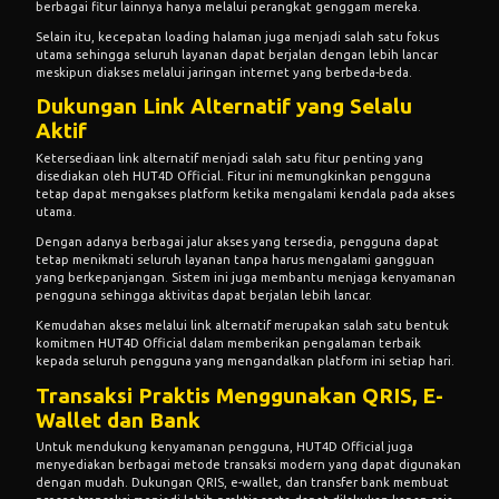
berbagai fitur lainnya hanya melalui perangkat genggam mereka.
Selain itu, kecepatan loading halaman juga menjadi salah satu fokus
utama sehingga seluruh layanan dapat berjalan dengan lebih lancar
meskipun diakses melalui jaringan internet yang berbeda-beda.
Dukungan Link Alternatif yang Selalu
Aktif
Ketersediaan link alternatif menjadi salah satu fitur penting yang
disediakan oleh HUT4D Official. Fitur ini memungkinkan pengguna
tetap dapat mengakses platform ketika mengalami kendala pada akses
utama.
Dengan adanya berbagai jalur akses yang tersedia, pengguna dapat
tetap menikmati seluruh layanan tanpa harus mengalami gangguan
yang berkepanjangan. Sistem ini juga membantu menjaga kenyamanan
pengguna sehingga aktivitas dapat berjalan lebih lancar.
Kemudahan akses melalui link alternatif merupakan salah satu bentuk
komitmen HUT4D Official dalam memberikan pengalaman terbaik
kepada seluruh pengguna yang mengandalkan platform ini setiap hari.
Transaksi Praktis Menggunakan QRIS, E-
Wallet dan Bank
Untuk mendukung kenyamanan pengguna, HUT4D Official juga
menyediakan berbagai metode transaksi modern yang dapat digunakan
dengan mudah. Dukungan QRIS, e-wallet, dan transfer bank membuat