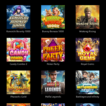
Kunoichi Bounty 1000
Bunny Bonaza 1000
Wukong Rising
Candy Combo 2
Poker Party
Royal Gems
Pharaohs Gold
Mafia Legends
Battleground Infinity