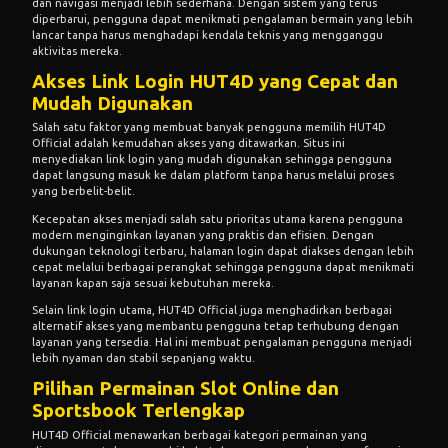
dan navigasi menjadi lebih sederhana. Dengan sistem yang terus
diperbarui, pengguna dapat menikmati pengalaman bermain yang lebih
lancar tanpa harus menghadapi kendala teknis yang mengganggu
aktivitas mereka.
Akses Link Login HUT4D yang Cepat dan
Mudah Digunakan
Salah satu faktor yang membuat banyak pengguna memilih HUT4D
Official adalah kemudahan akses yang ditawarkan. Situs ini
menyediakan link login yang mudah digunakan sehingga pengguna
dapat langsung masuk ke dalam platform tanpa harus melalui proses
yang berbelit-belit.
Kecepatan akses menjadi salah satu prioritas utama karena pengguna
modern menginginkan layanan yang praktis dan efisien. Dengan
dukungan teknologi terbaru, halaman login dapat diakses dengan lebih
cepat melalui berbagai perangkat sehingga pengguna dapat menikmati
layanan kapan saja sesuai kebutuhan mereka.
Selain link login utama, HUT4D Official juga menghadirkan berbagai
alternatif akses yang membantu pengguna tetap terhubung dengan
layanan yang tersedia. Hal ini membuat pengalaman pengguna menjadi
lebih nyaman dan stabil sepanjang waktu.
Pilihan Permainan Slot Online dan
Sportsbook Terlengkap
HUT4D Official menawarkan berbagai kategori permainan yang