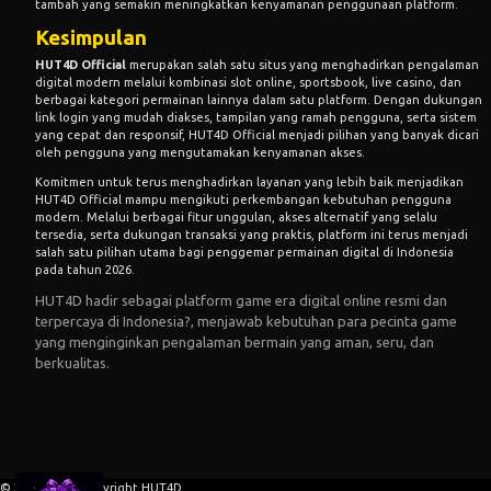
tambah yang semakin meningkatkan kenyamanan penggunaan platform.
Kesimpulan
HUT4D Official
merupakan salah satu situs yang menghadirkan pengalaman
digital modern melalui kombinasi slot online, sportsbook, live casino, dan
berbagai kategori permainan lainnya dalam satu platform. Dengan dukungan
link login yang mudah diakses, tampilan yang ramah pengguna, serta sistem
yang cepat dan responsif, HUT4D Official menjadi pilihan yang banyak dicari
oleh pengguna yang mengutamakan kenyamanan akses.
Komitmen untuk terus menghadirkan layanan yang lebih baik menjadikan
HUT4D Official mampu mengikuti perkembangan kebutuhan pengguna
modern. Melalui berbagai fitur unggulan, akses alternatif yang selalu
tersedia, serta dukungan transaksi yang praktis, platform ini terus menjadi
salah satu pilihan utama bagi penggemar permainan digital di Indonesia
pada tahun 2026.
HUT4D hadir sebagai platform game era digital online resmi dan
terpercaya di Indonesia?, menjawab kebutuhan para pecinta game
yang menginginkan pengalaman bermain yang aman, seru, dan
berkualitas.
© 2015 - 2026 Copyright HUT4D.