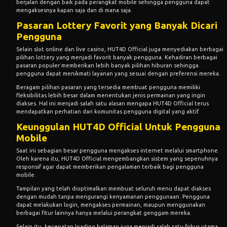
berjalan dengan baik pada perangkat mobile sehingga pengguna dapat
mengaksesnya kapan saja dan di mana saja.
Pasaran Lottery Favorit yang Banyak Dicari
Pengguna
Selain slot online dan live casino, HUT4D Official juga menyediakan berbagai
pilihan lottery yang menjadi favorit banyak pengguna. Kehadiran berbagai
pasaran populer memberikan lebih banyak pilihan hiburan sehingga
pengguna dapat menikmati layanan yang sesuai dengan preferensi mereka.
Beragam pilihan pasaran yang tersedia membuat pengguna memiliki
fleksibilitas lebih besar dalam menentukan jenis permainan yang ingin
diakses. Hal ini menjadi salah satu alasan mengapa HUT4D Official terus
mendapatkan perhatian dari komunitas pengguna digital yang aktif.
Keunggulan HUT4D Official Untuk Pengguna
Mobile
Saat ini sebagian besar pengguna mengakses internet melalui smartphone.
Oleh karena itu, HUT4D Official mengembangkan sistem yang sepenuhnya
responsif agar dapat memberikan pengalaman terbaik bagi pengguna
mobile.
Tampilan yang telah dioptimalkan membuat seluruh menu dapat diakses
dengan mudah tanpa mengurangi kenyamanan penggunaan. Pengguna
dapat melakukan login, mengakses permainan, maupun menggunakan
berbagai fitur lainnya hanya melalui perangkat genggam mereka.
Selain itu, kecepatan loading halaman juga menjadi salah satu fokus utama