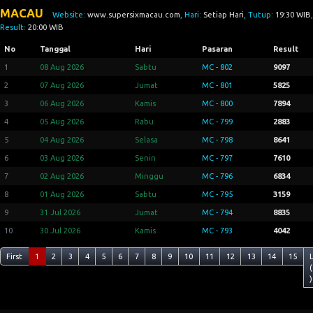
MACAU
Website:
www.supersixmacau.com
, Hari:
Setiap Hari
, Tutup:
19:30 WIB
,
Result:
20:00 WIB
No
Tanggal
Hari
Pasaran
Result
1
08 Aug 2026
Sabtu
MC - 802
9097
2
07 Aug 2026
Jumat
MC - 801
5825
3
06 Aug 2026
Kamis
MC - 800
7894
4
05 Aug 2026
Rabu
MC - 799
2883
5
04 Aug 2026
Selasa
MC - 798
8641
6
03 Aug 2026
Senin
MC - 797
7610
7
02 Aug 2026
Minggu
MC - 796
6834
8
01 Aug 2026
Sabtu
MC - 795
3159
9
31 Jul 2026
Jumat
MC - 794
8835
10
30 Jul 2026
Kamis
MC - 793
4042
First
1
2
3
4
5
6
7
8
9
10
11
12
13
14
15
(
)