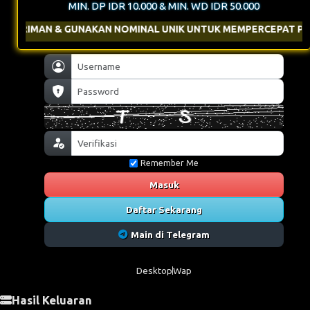
MIN. DP IDR 10.000 & MIN. WD IDR 50.000
IRIMAN & GUNAKAN NOMINAL UNIK UNTUK MEMPERCEPAT PROSE
Remember Me
Masuk
Daftar Sekarang
Main di Telegram
Desktop
Wap
Hasil Keluaran