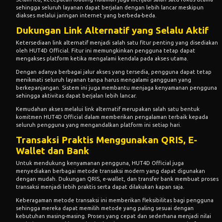
sehingga seluruh layanan dapat berjalan dengan lebih lancar meskipun
diakses melalui jaringan internet yang berbeda-beda.
Dukungan Link Alternatif yang Selalu Aktif
Ketersediaan link alternatif menjadi salah satu fitur penting yang disediakan
oleh HUT4D Official. Fitur ini memungkinkan pengguna tetap dapat
mengakses platform ketika mengalami kendala pada akses utama.
Dengan adanya berbagai jalur akses yang tersedia, pengguna dapat tetap
menikmati seluruh layanan tanpa harus mengalami gangguan yang
berkepanjangan. Sistem ini juga membantu menjaga kenyamanan pengguna
sehingga aktivitas dapat berjalan lebih lancar.
Kemudahan akses melalui link alternatif merupakan salah satu bentuk
komitmen HUT4D Official dalam memberikan pengalaman terbaik kepada
seluruh pengguna yang mengandalkan platform ini setiap hari.
Transaksi Praktis Menggunakan QRIS, E-
Wallet dan Bank
Untuk mendukung kenyamanan pengguna, HUT4D Official juga
menyediakan berbagai metode transaksi modern yang dapat digunakan
dengan mudah. Dukungan QRIS, e-wallet, dan transfer bank membuat proses
transaksi menjadi lebih praktis serta dapat dilakukan kapan saja.
Keberagaman metode transaksi ini memberikan fleksibilitas bagi pengguna
sehingga mereka dapat memilih metode yang paling sesuai dengan
kebutuhan masing-masing. Proses yang cepat dan sederhana menjadi nilai